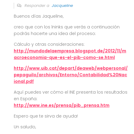
Responder a
Jacqueline
Buenos días Jaqueline,
creo que con los lninks que verás a continuación
podrás hacerte una idea del proceso:
Cálculo y otras consideraciones:
http://mundodelaempresa.blogspot.de/2012/11/m
acroeconomia-que-es-el-pib-como-se.html
http://www.uib.cat/depart/deaweb/webpersonal/
pepaguilo/archivos/Entorno/Contabilidad%20Nac
ional.pdf
Aquí puedes ver cómo el INE presenta los resultados
en España:
http://www.ine.es/prensa/pib_prensa.htm
Espero que te sirva de ayuda!
Un saludo,