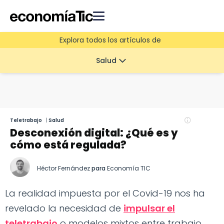
Explora todos los artículos de
Salud
Teletrabajo
|
Salud
Desconexión digital: ¿Qué es y
cómo está regulada?
Héctor Fernández
para
Economía TIC
La realidad impuesta por el Covid-19 nos ha
revelado la necesidad de
impulsar el
teletrabajo
o modelos mixtos entre trabajo