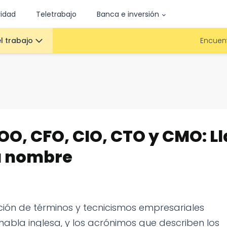
vidad
Teletrabajo
Banca e inversión
l trabajo
Encuent
COO, CFO, CIO, CTO y CMO: 
su nombre
ón de términos y tecnicismos empresariales
abla inglesa, y los acrónimos que describen los