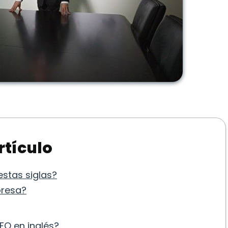
rtículo
estas siglas?
presa?
CFO en inglés?